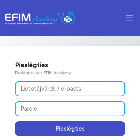
Atvērt galveno saturu
Sānu
Pieslēgties
Pieslēgties šeit: EFIM Academy
Izlaist līdz jauna konta veidošanai
Lietotājvārds / e-pasts
Parole
Pieslēgties